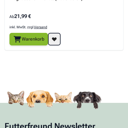
Venandi
Orijen
Platinum
Animal
21,99 €
Ab
inkl. MwSt. zzgl.
Versand
The
Warenkorb
Wildcat
Goodstuff
Futterfreund Newsletter