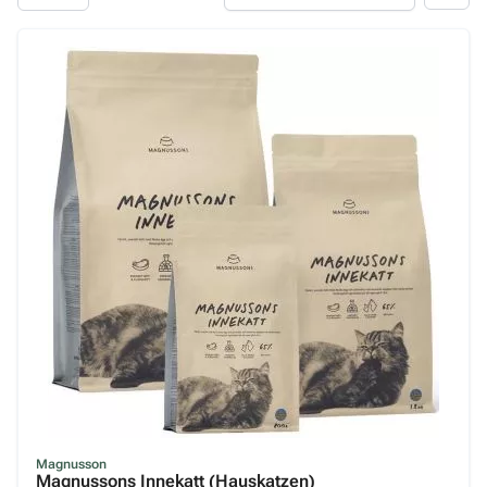
Grau
Josera
Kattovit
Lakefields
Leonardo
Lucky Lou
Lunderland
Macs
Magnusson
Markus
Miamor
MjAMjAM
Mühle
Magnusson
Magnussons Innekatt (Hauskatzen)