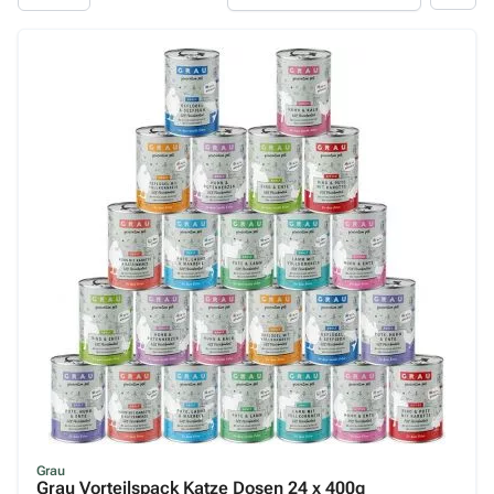
Grau
Josera
Kattovit
Lakefields
Leonardo
Lucky Lou
Lunderland
Macs
Magnusson
Markus
Miamor
MjAMjAM
Mühle
Grau
Grau Vorteilspack Katze Dosen 24 x 400g