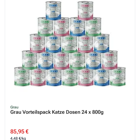
Grau
Grau Vorteilspack Katze Dosen 24 x 800g
Special Price
85,95 €
4,48 €/kg