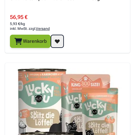
Venandi
Orijen
Platinum
Animal
Special Price
56,95 €
5,93 €/kg
inkl. MwSt. zzgl.
Versand
The
Warenkorb
Wildcat
Goodstuff