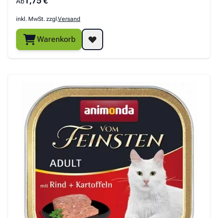
1,75 €
Ab
inkl. MwSt. zzgl.
Versand
Warenkorb