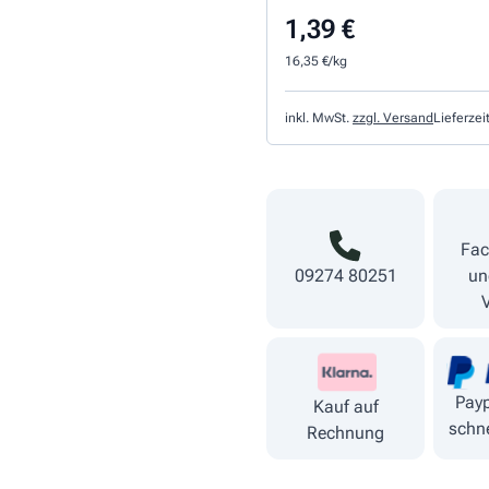
1,39 €
16,35 €/kg
inkl. MwSt.
zzgl. Versand
Lieferzei
Fac
09274 80251
un
Payp
Kauf auf
schne
Rechnung