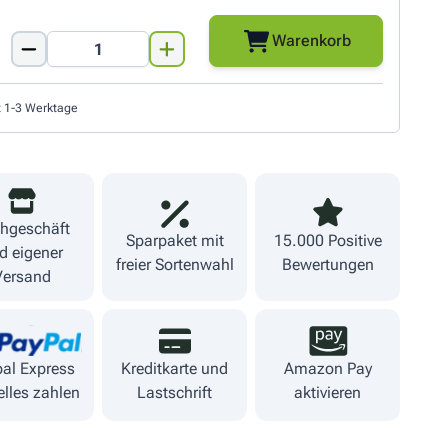
Warenkorb
Menge
t 1-3 Werktage
hgeschäft
Sparpaket mit
15.000 Positive
d eigener
freier Sortenwahl
Bewertungen
Versand
al Express
Kreditkarte und
Amazon Pay
lles zahlen
Lastschrift
aktivieren