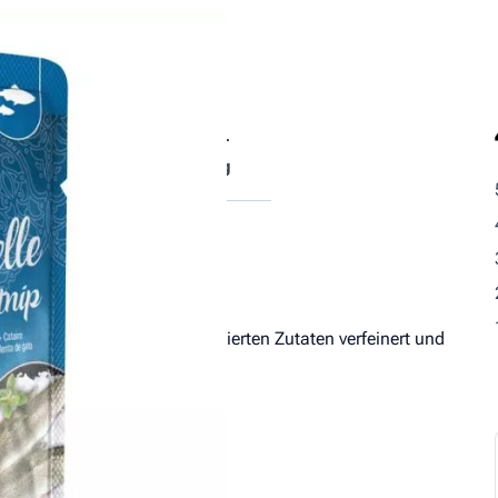
tische
Fütterungs­
ndteile
empfehlung
iges Fleisch wurde mit raffinierten Zutaten verfeinert und
ach ungesättigte Fettsäuren.