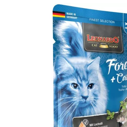
Analy
Produkt­details
Zusammen­setzung
Besta
Leonardo Forelle + Catnip
Alleinfuttermittel für ausgewachsene Katzen
Exzellente Rezepturen in praktischen Einzelportionen. Saft
schonend im Portionsbeutel gegart. Lachsöl liefert mehrf
Hoher Gehalt an Fleisch und Innereien
Rezeptur ohne Getreide
Ohne Zusatz von Zucker