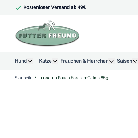
Zum Inhalt springen
Kostenloser Versand ab 49€
Hund
Katze
Frauchen & Herrchen
Saison
Untermenü für Kategorie Hund anzeigen
Untermenü für Kategorie Katze anzeig
Untermenü f
U
Startseite
/
Leonardo Pouch Forelle + Catnip 85g