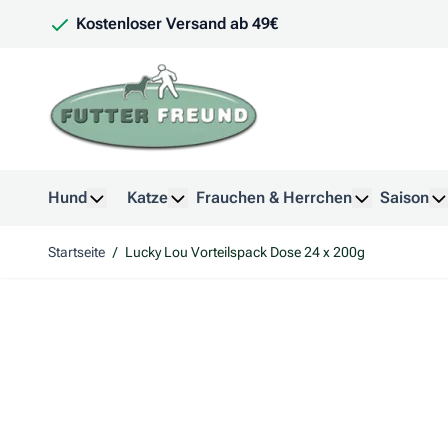
Zum Inhalt springen
Kostenloser Versand ab 49€
Hund
Katze
Frauchen & Herrchen
Saison
Untermenü für Kategorie Hund anzeigen
Untermenü für Kategorie Katze anzeig
Untermenü f
U
Startseite
/
Lucky Lou Vorteilspack Dose 24 x 200g