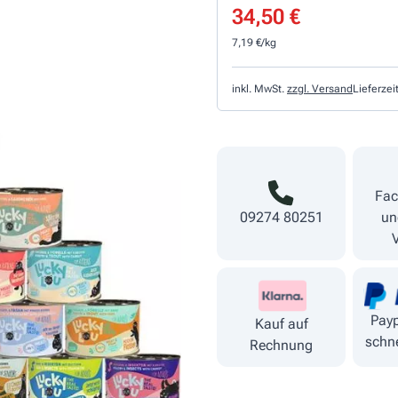
34,50 €
7,19 €/kg
inkl. MwSt.
zzgl. Versand
Lieferzei
Fac
09274 80251
un
Payp
Kauf auf
schne
Rechnung