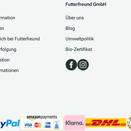
Futterfreund GmbH
rmation
Über uns
en
Blog
 ich bei Futterfreund
Umweltpolitik
folgung
Bio-Zertifikat
ation
rmationen