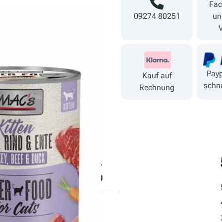
Fac
09274 80251
un
Payp
Kauf auf
schne
Rechnung
tische
Fütterungs­
ndteile
empfehlung