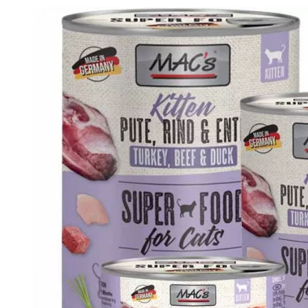
Analy
Produkt­details
Zusammen­setzung
Besta
Macs Cat Dose Kitten Pute, Rind und Ente