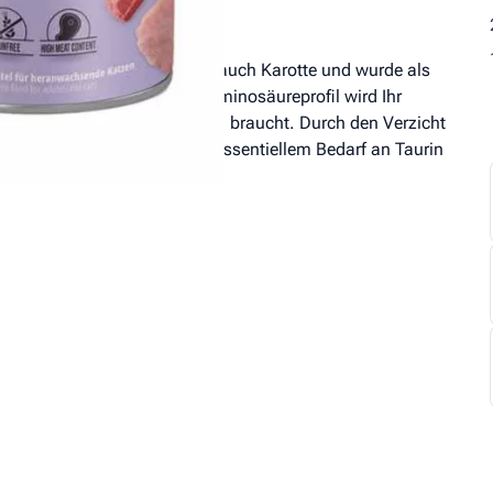
on aus Ente, Pute, Rind wie auch Karotte und wurde als
ckelt. Durch das besondere Aminosäureprofil wird Ihr
r ein gleichmäßiges Wachstum braucht. Durch den Verzicht
ürlichen Ernährung, wie dem essentiellem Bedarf an Taurin