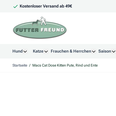
Zum Inhalt springen
Kostenloser Versand ab 49€
Hund
Katze
Frauchen & Herrchen
Saison
Untermenü für Kategorie Hund anzeigen
Untermenü für Kategorie Katze anzeig
Untermenü f
U
Startseite
/
Macs Cat Dose Kitten Pute, Rind und Ente