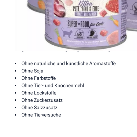
Alleinfuttermittel für Kätzchen
MAC’s Kitten ist eine besonders schmackhafte Kombinati
ausgewogene, getreidefreie Vollnahrung für Kitten entwi
heranwachsender Liebling mit allem versorgt, was er fü
auf künstliche Zutaten und die Orientierung an einer nat
sorgt Macs für eine ausgewogene Ernährung Ihrer Katze.
Ohne natürliche und künstliche Aromastoffe
Ohne Soja
Ohne Farbstoffe
Ohne Tier- und Knochenmehl
Ohne Lockstoffe
Ohne Zuckerzusatz
Ohne Salzzusatz
Ohne Tierversuche