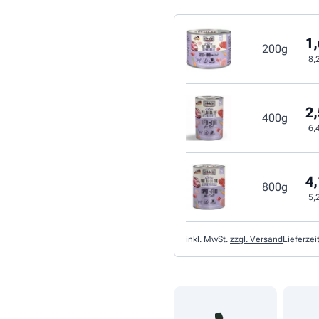
1,
200g
8,
2,
400g
6,
4,
800g
5,
inkl. MwSt.
zzgl. Versand
Lieferzei