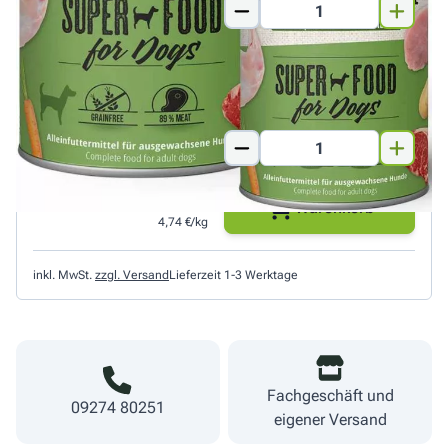
400 g
2,29 €
Warenkorb
5,72 €/kg
800 g
3,79 €
Warenkorb
4,74 €/kg
inkl. MwSt.
zzgl. Versand
Lieferzeit 1-3 Werktage
Fachgeschäft und
09274 80251
eigener Versand