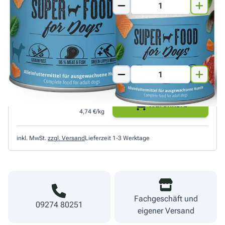
400 g
2,29 €
Warenkorb
5,72 €/kg
800 g
3,79 €
Warenkorb
4,74 €/kg
inkl. MwSt.
zzgl. Versand
Lieferzeit 1-3 Werktage
Fachgeschäft und
09274 80251
eigener Versand