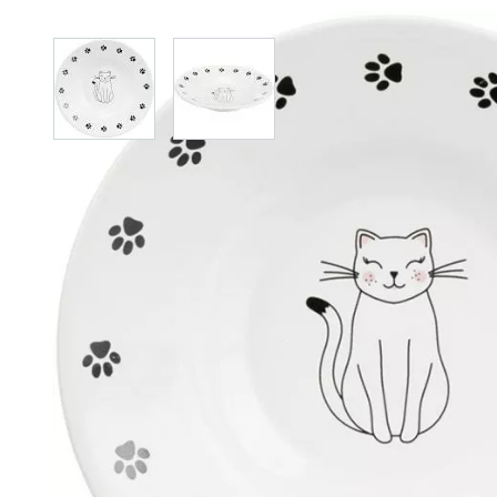
View larger image
View larger image
Produkt­details
Napf, flach, Katze/Pfoten, Keramik, 0,2 l / 15 cm, weiß
Dieser Katzennapf überzeugt mit seinem schönen Katzenmo
Größe: ø 15 cm
Fassungsvermögen: 0,2 Liter