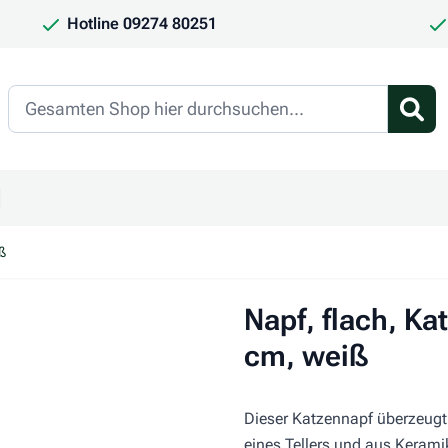
Hotline 09274 80251
Search
en
ür Kategorie Frauchen & Herrchen anzeigen
ntermenü für Kategorie Saison anzeigen
iß
Napf, flach, Kat
cm, weiß
Dieser Katzennapf überzeugt 
eines Tellers und aus Kerami