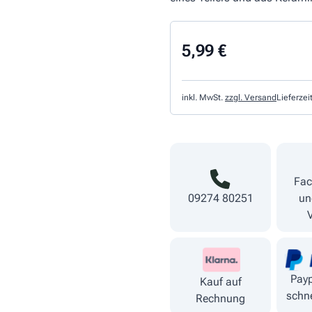
5,99 €
inkl. MwSt.
zzgl. Versand
Lieferzei
Fac
09274 80251
un
Payp
Kauf auf
schne
Rechnung