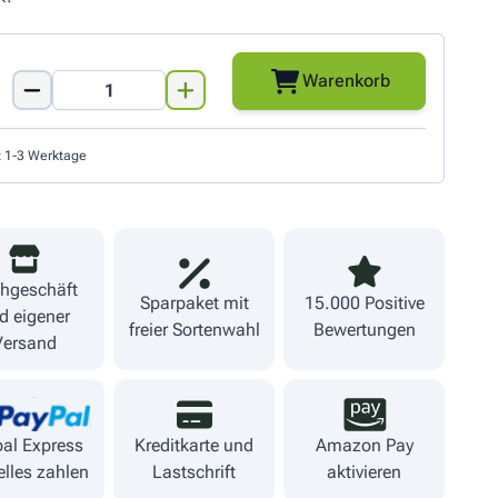
Warenkorb
Menge
t 1-3 Werktage
hgeschäft
Sparpaket mit
15.000 Positive
d eigener
freier Sortenwahl
Bewertungen
Versand
al Express
Kreditkarte und
Amazon Pay
lles zahlen
Lastschrift
aktivieren