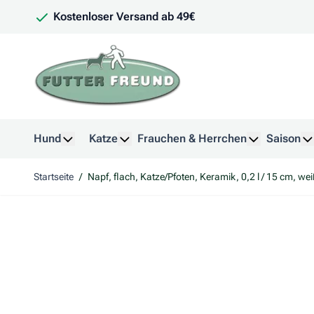
Zum Inhalt springen
Kostenloser Versand ab 49€
Hund
Katze
Frauchen & Herrchen
Saison
Untermenü für Kategorie Hund anzeigen
Untermenü für Kategorie Katze anzeig
Untermenü f
U
Startseite
/
Napf, flach, Katze/Pfoten, Keramik, 0,2 l / 15 cm, we