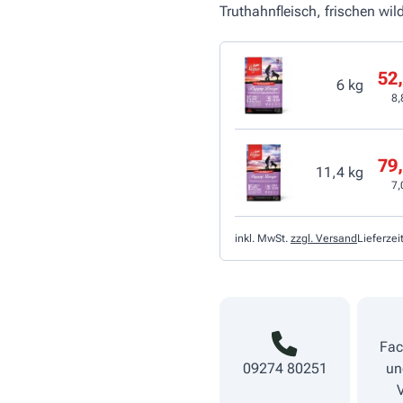
Truthahnfleisch, frischen w
52,
6 kg
8,
79,
11,4 kg
7,
inkl. MwSt.
zzgl. Versand
Lieferzei
Fac
09274 80251
un