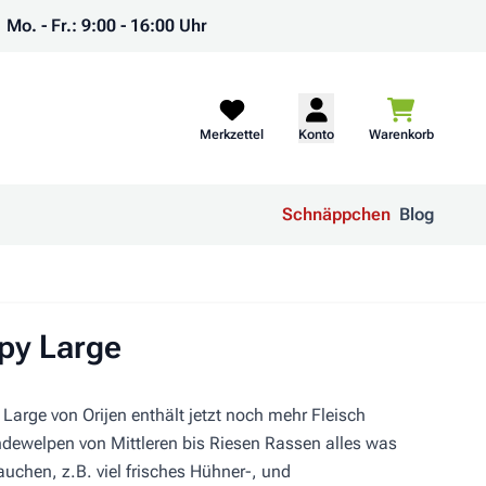
Mo. - Fr.: 9:00 - 16:00 Uhr
Warenkorb
Merkzettel
Konto
Warenkorb
Schnäppchen
Blog
py Large
Large von Orijen enthält jetzt noch mehr Fleisch
ndewelpen von Mittleren bis Riesen Rassen alles was
auchen, z.B. viel frisches Hühner-, und