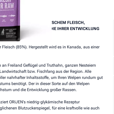
ÜRLICHEN BEDARF AN FRISCHEM FLEISCH,
ERALSTOFFEN ENTHÄLT, DIE IHRER ENTWICKLUNG
 Fleisch (85%). Hergestellt wird es in Kanada, aus einer
n Freiland Geflügel und Truthahn, ganzen Nesteiern
 Landwirtschaft bzw. Fischfang aus der Region. Alle
er nahrhafter Inhaltsstoffe, um Ihren Welpen rundum gut
stums benötigt. Der in dieser Sorte auf den Welpen
chstum und die Entwicklung großer Rassen.
ziert ORIJEN's niedrig-glykämische Rezeptur
ichenen Blutzuckerspiegel, für eine kraftvolle wie auch