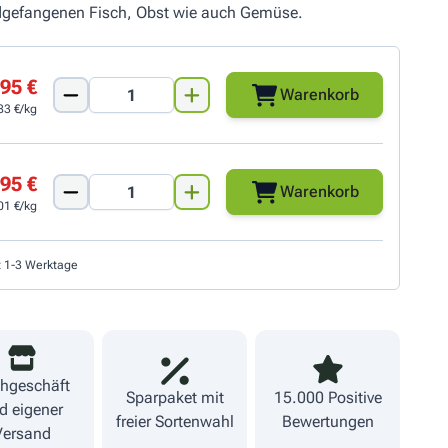
ildgefangenen Fisch, Obst wie auch Gemüse.
95 €
Warenkorb
83 €/kg
95 €
Warenkorb
01 €/kg
t 1-3 Werktage
hgeschäft
Sparpaket mit
15.000 Positive
d eigener
freier Sortenwahl
Bewertungen
Versand