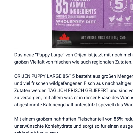
15% Obst und Gemüse
0% Getreide
HUNDEWELPEN GROSSER RASSEN HABEN EINEN NAT
WELCHES GENAU DIE MENGE AN KALORIEN UND MIN
UND DEM SENSIBLEN WACHSTUM ANGEPASST IST.
Das neue "Puppy Large" von Orijen ist jetzt mit noch mehr
großen Vielfalt von frischen wie auch regionalen Zutaten.
ORIJEN PUPPY LARGE 85/15 besteht aus großen Mengen a
und viel frischen wildgefangenen Fisch aus nachhaltiger
Zutaten werden TÄGLICH FRISCH GELIEFERT und sind voll
zu versorgen, mit allem was er in dieser Phase des Wach
abgestimmte Kaloriengehalt unterstützt speziell das Wa
Mit einem großem nahrhaften Fleischanteil von 85% redu
unerwünschte Kohlehydrate und sorgt so für einen ausgegl