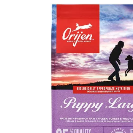
Analy
Produkt­details
Zusammen­setzung
Besta
Orijen Dog Puppy Large
Alleinfuttermittel für Welpen von Mittleren bis Riesen Ras
85% Fleisch (davon 2/3 Frisch oder Roh und 1/3 schonen