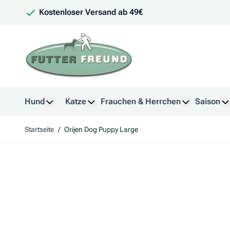
Zum Inhalt springen
Kostenloser Versand ab 49€
Hund
Katze
Frauchen & Herrchen
Saison
Untermenü für Kategorie Hund anzeigen
Untermenü für Kategorie Katze anzeig
Untermenü f
U
Startseite
/
Orijen Dog Puppy Large