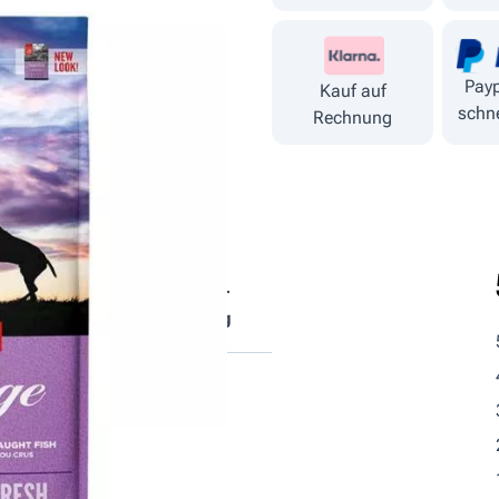
Payp
Kauf auf
schne
Rechnung
tische
Fütterungs­
ndteile
empfehlung
sen.
d getrocknet)