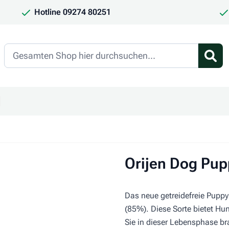
Hotline 09274 80251
Search
en
ür Kategorie Frauchen & Herrchen anzeigen
ntermenü für Kategorie Saison anzeigen
Orijen Dog Pup
Das neue getreidefreie Puppy 
(85%). Diese Sorte bietet Hu
Sie in dieser Lebensphase br