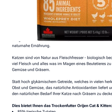
Nährstoffe aus frischen und rohen Zutaten. Ideal für ein
Katzenernährung.
Das neue
85-15-0 Ernährungskonzept von Orijen
orient
Katze als Fleischfresser.
85 % hochwertige tierische Proteine
aus Geflügel und F
ausgewählte Zutaten aus Obst, Gemüse und Gräsern
.
naturnahe Ernährung.
Katzen sind von Natur aus Fleischfresser - biologisch 
viel Fleisch und alles was im Magen eines Beutetieres zu
Gemüse und Gräsern.
Statt hoch glykämischem Getreide, welches in vielen herk
Obst und Gemüse, das natürliche Antioxidantien liefert
den natürlichen Bedarf Ihrer Katze nach Gräsern zu deck
Dies bietet Ihnen das Trockenfutter Orijen Cat & Kitten
85% tierische Zutaten