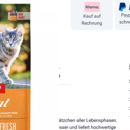
Payp
Kauf auf
schne
Rechnung
tische
Fütterungs­
ndteile
empfehlung
infuttermittel für Katzen und Kätzchen aller Lebensphasen.
der Katze als reiner Fleischfresser und liefert hochwertige