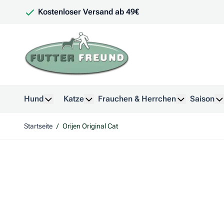
Zum Inhalt springen
Kostenloser Versand ab 49€
Hund
Katze
Frauchen & Herrchen
Saison
Untermenü für Kategorie Hund anzeigen
Untermenü für Kategorie Katze anzeig
Untermenü f
U
Startseite
/
Orijen Original Cat