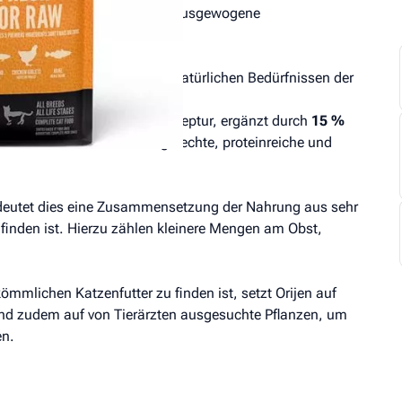
e artgerechte, natürliche und ausgewogene
iert sich konsequent an den natürlichen Bedürfnissen der
isch bilden die Basis der Rezeptur, ergänzt durch
15 %
0 % Getreide
- für eine artgerechte, proteinreiche und
bedeutet dies eine Zusammensetzung der Nahrung aus sehr
 finden ist. Hierzu zählen kleinere Mengen am Obst,
ömmlichen Katzenfutter zu finden ist, setzt Orijen auf
 und zudem auf von Tierärzten ausgesuchte Pflanzen, um
en.
: