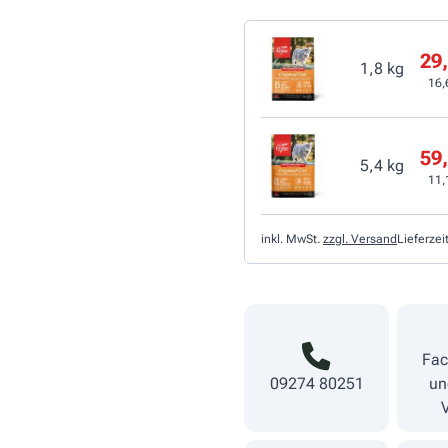
29,
1,8 kg
16,
59,
5,4 kg
11,
inkl. MwSt.
zzgl. Versand
Lieferzei
Fac
09274 80251
un