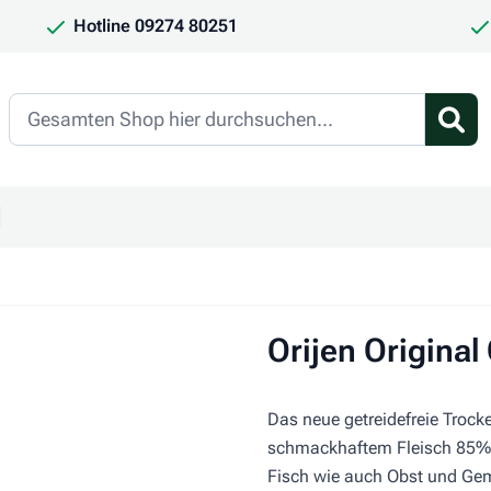
Hotline 09274 80251
Search
en
ür Kategorie Frauchen & Herrchen anzeigen
ntermenü für Kategorie Saison anzeigen
Orijen Original
Das neue getreidefreie Trock
schmackhaftem Fleisch 85%
Fisch wie auch Obst und Ge