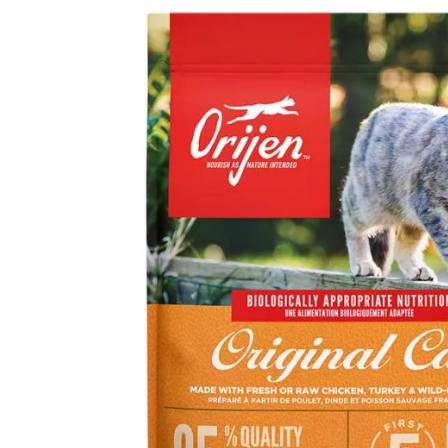
Analy
Produkt­details
Zusammen­setzung
Besta
Orijen Original Cat
Alleinfuttermittel für alle Katzen
Orijen Cat & Kitten ist ein biologisch angemessenes Alle
Die Rezeptur orientiert sich an der natürlichen Ernährung 