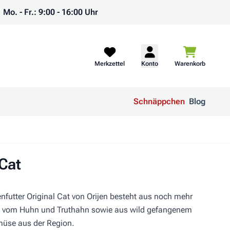
Mo. - Fr.: 9:00 - 16:00 Uhr
Warenkorb
Merkzettel
Konto
Warenkorb
Schnäppchen
Blog
 Cat
enfutter Original Cat von Orijen besteht aus noch mehr
 vom Huhn und Truthahn sowie aus wild gefangenem
müse aus der Region.