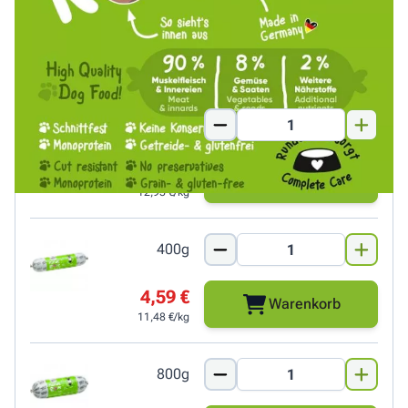
sondern wird von Hunden auch gerne angenommen. Als
Singleprotein ist es auch sehr gut für ernährrungssensbile
Hunde verträglich.
200g
2,59 €
Warenkorb
12,95 €/kg
400g
4,59 €
Warenkorb
11,48 €/kg
800g