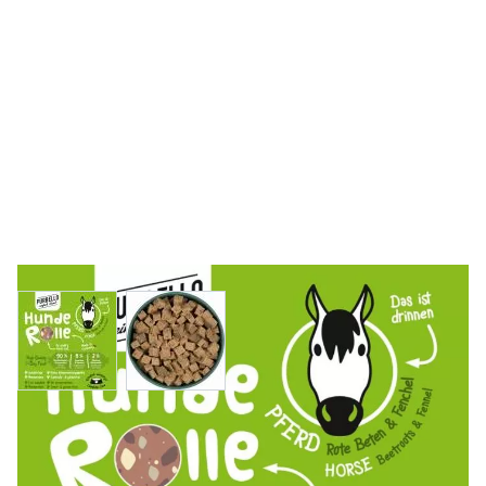
View larger image
View larger image
Das Hundenassfutter Pferd mit Roter Beete von Purbello
hört sich nicht nur sehr schmackhaft und lecker an,