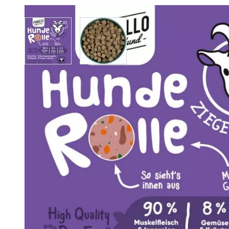
View larger image
View larger image
Analy
Produkt­details
Zusammen­setzung
Besta