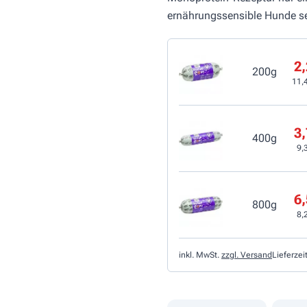
ernährungssensible Hunde se
2,
200g
11,
3,
400g
9,
6,
800g
8,
inkl. MwSt.
zzgl. Versand
Lieferzei