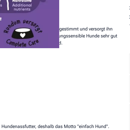
t auf den mordernen Hund abgestimmt und versorgt ihn
 ist noch dazu auch für ernährungssensible Hunde sehr gut
eine Fleischart verwendet wird.
 Hundenassfutter, deshalb das Motto "einfach Hund".