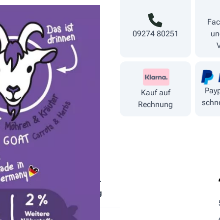
Fac
09274 80251
un
Payp
Kauf auf
schne
Rechnung
tische
Fütterungs­
ndteile
empfehlung