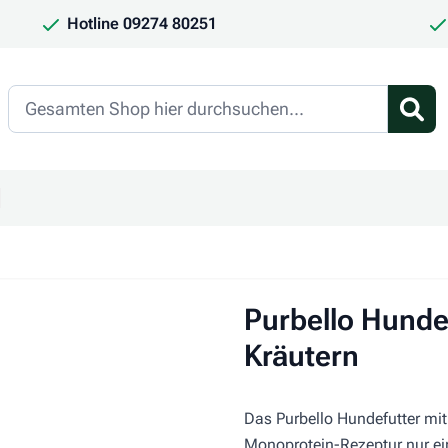
Hotline 09274 80251
Search
en
ür Kategorie Frauchen & Herrchen anzeigen
ntermenü für Kategorie Saison anzeigen
Purbello Hunde
Kräutern
Das Purbello Hundefutter mit
Monoprotein-Rezeptur nur ein