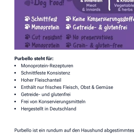
Purbello HundeRolle Ziege mit Möhren und Kräutern
Alleinfuttermittel für erwachsene Hunde
Die erstklassige und hundgerechte Zusammensetzung is
mit allen Nährstoffen und Vitaminen, die er braucht und
geeignet. Purbello ist besonders gut bekömmlich, da nur 
Purbello steht für:
Monoprotein-Rezepturen
Schnittfeste Konsistenz
Hoher Fleischanteil
Enthält nur frisches Fleisch, Obst & Gemüse
Getreide- und glutenfrei
Frei von Konservierungsmitteln
Hergestellt in Deutschland
Purbello ist ein rundum auf den Haushund abgestimmtes