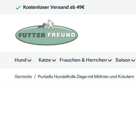
Zum Inhalt springen
Kostenloser Versand ab 49€
Hund
Katze
Frauchen & Herrchen
Saison
Untermenü für Kategorie Hund anzeigen
Untermenü für Kategorie Katze anzeig
Untermenü f
U
Startseite
/
Purbello HundeRolle Ziege mit Möhren und Kräutern