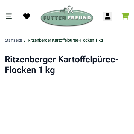
Zum Inhalt springen
War
Search
Startseite
/
Ritzenberger Kartoffelpüree-Flocken 1 kg
Ritzenberger Kartoffelpüree-
Flocken 1 kg