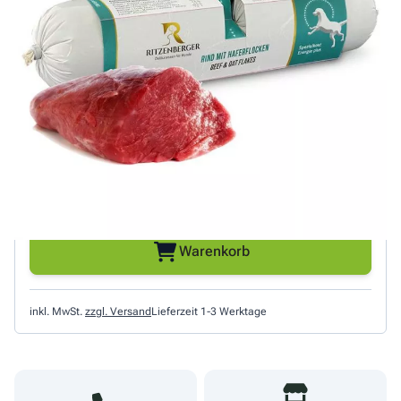
Das Energie-Menü Rind mit Haferflocken von Ritzenberger
enthält Rinderbrust und Haferflocken, dies liefert Hunden
mit erhöhtem Energiebedarf viel Kraft. Das hochwertige
Nassfutter hat einen Proteingehalt von fast 14% und einen
Fettgehalt von 15%.
5,59 €
Menge
6,99 €/kg
Warenkorb
inkl. MwSt.
zzgl. Versand
Lieferzeit 1-3 Werktage