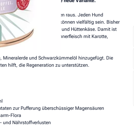
ur. Wir versenden bereits die neue Variante.
ustlos und muss alle 30 Minuten raus. Jeden Hund
-Problemen. Die Ursachen können vielfältig sein. Bisher
ettarmes Fleisch mit Karotte und Hüttenkäse. Damit ist
st auf den Markt: mageres Hühnerfleisch mit Karotte,
, Mineralerde und Schwarzkümmelöl hinzugefügt. Die
ten hilft, die Regeneration zu unterstützen.
hl
Zutaten zur Pufferung überschüssiger Magensäuren
Darm-Flora
- und Nährstoffverlusten