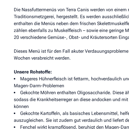
Die Nassfuttermenüs von Terra Canis werden von einem r
Traditionsmetzgerei, hergestellt. Es werden ausschließli
enthalten die Menüs neben dem frischen Skelettmuskelf
zählen ebenfalls zu Muskelfleisch – sowie eine geringe M
20 verschiedene Gemüse-, Obst- und Kräutersorten Einga
Dieses Menü ist für den Fall akuter Verdauungsprobleme e
Wochen verabreicht werden.
Unsere Rohstoffe:
Mageres Hühnerfleisch ist fettarm, hochverdaulich und 
Magen-Darm-Problemen
Gekochte Möhren enthalten Oligosaccharide. Diese äh
sodass die Krankheitserreger an diese andocken und mi
können
Gekochte Kartoffeln, als basisches Lebensmittel, helf
auszugleichen. Sie ist zudem gut verdaulich und liefert
Fenchel wirkt krampflösend, beruhigt den Magen-Dar