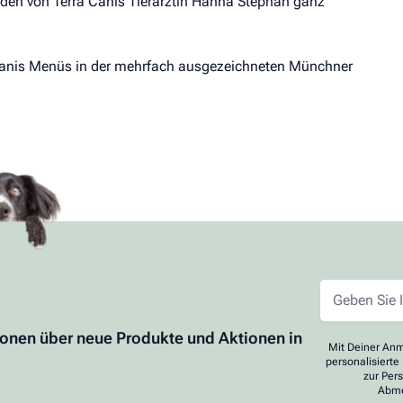
en von Terra Canis Tierärztin Hanna Stephan ganz
Canis Menüs in der mehrfach ausgezeichneten Münchner
ionen über neue Produkte und Aktionen in
Mit Deiner Anm
personalisierte
zur Per
Abme