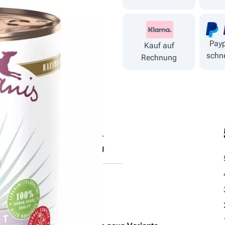
Payp
Kauf auf
schne
Rechnung
tische
Fütterungs­
ndteile
empfehlung