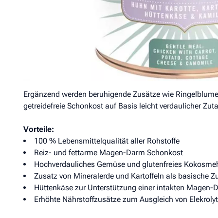
Hinweis: Terra Canis optimiert derzeit die Futterrezept
Jeder Hundebesitzer kennt das: Der Hund ist schlapp, l
erwischt es mindestens 2-3 Mal im Jahr mit Magen- Darm
hieß es für Frauchen und Herrchen „Schonkost kochen“. F
jetzt Schluss. Terra Canis bringt die praktische Schonko
Kartoffel, Fenchel und Kamille.
Ergänzend werden beruhigende Zusätze wie Ringelblume
getreidefreie Schonkost auf Basis leicht verdaulicher Zuta
Vorteile:
100 % Lebensmittelqualität aller Rohstoffe
Reiz- und fettarme Magen-Darm Schonkost
Hochverdauliches Gemüse und glutenfreies Kokosme
Zusatz von Mineralerde und Kartoffeln als basische 
Hüttenkäse zur Unterstützung einer intakten Magen-
Erhöhte Nährstoffzusätze zum Ausgleich von Elekrolyt