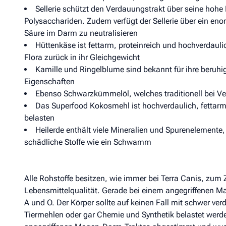
Sellerie schützt den Verdauungstrakt über seine hoh
Polysacchariden. Zudem verfügt der Sellerie über ein eno
Säure im Darm zu neutralisieren
Hüttenkäse ist fettarm, proteinreich und hochverdauli
Flora zurück in ihr Gleichgewicht
Kamille und Ringelblume sind bekannt für ihre ber
Eigenschaften
Ebenso Schwarzkümmelöl, welches traditionell bei V
Das Superfood Kokosmehl ist hochverdaulich, fettarm u
belasten
Heilerde enthält viele Mineralien und Spurenelemente,
schädliche Stoffe wie ein Schwamm
Alle Rohstoffe besitzen, wie immer bei Terra Canis, zum 
Lebensmittelqualität. Gerade bei einem angegriffenen M
A und O. Der Körper sollte auf keinen Fall mit schwer v
Tiermehlen oder gar Chemie und Synthetik belastet werden