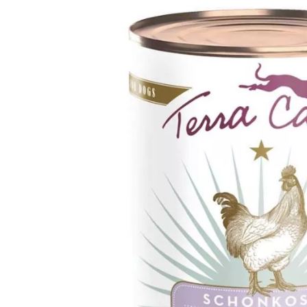
Analy
Produkt­details
Zusammen­setzung
Besta
Terra Canis Magen-Darm-Schonkost Huhn 400g
Alleinfuttermittel für Hunde.