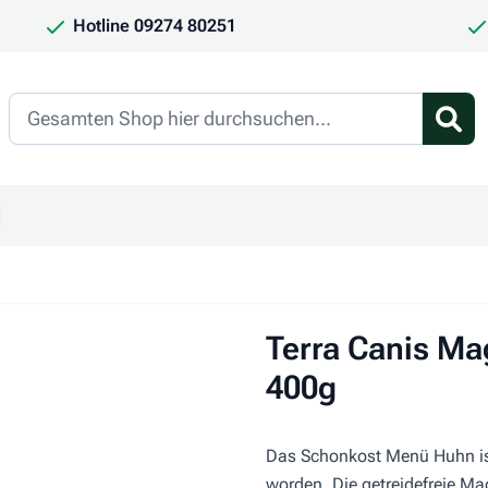
Hotline 09274 80251
Search
en
ür Kategorie Frauchen & Herrchen anzeigen
ntermenü für Kategorie Saison anzeigen
Terra Canis M
400g
Das Schonkost Menü Huhn ist
worden. Die getreidefreie Ma