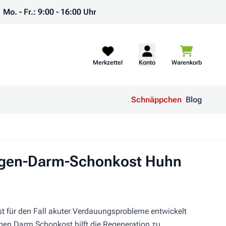
Mo. - Fr.: 9:00 - 16:00 Uhr
Warenkorb
Merkzettel
Konto
Warenkorb
Schnäppchen
Blog
agen-Darm-Schonkost Huhn
 für den Fall akuter Verdauungsprobleme entwickelt
gen Darm Schonkost hilft die Regeneration zu