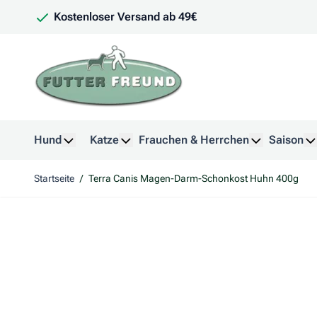
Zum Inhalt springen
Kostenloser Versand ab 49€
Hund
Katze
Frauchen & Herrchen
Saison
Untermenü für Kategorie Hund anzeigen
Untermenü für Kategorie Katze anzeig
Untermenü f
U
Startseite
/
Terra Canis Magen-Darm-Schonkost Huhn 400g