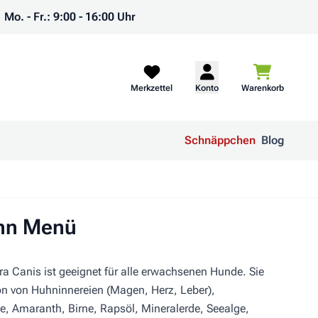
Mo. - Fr.: 9:00 - 16:00 Uhr
Warenkorb
Merkzettel
Konto
Warenkorb
Schnäppchen
Blog
uhn Menü
a Canis ist geeignet für alle erwachsenen Hunde. Sie
on von Huhninnereien (Magen, Herz, Leber),
, Amaranth, Birne, Rapsöl, Mineralerde, Seealge,