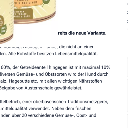
 und Basilikum
ur. Wir versenden aktuell bereits die neue Variante.
d normalgewichtigen Hunde, die nicht an einer
en. Alle Rohstoffe besitzen Lebensmittelqualität.
ei 60%, der Getreideanteil hingegen ist mit maximal 10%
n diversen Gemüse- und Obstsorten wird der Hund durch
alz, Hagebutte etc. mit allen wichtigen Nährstoffen
 Beigabe von Austernschale gewährleistet.
elbetrieb, einer oberbayerischen Traditionsmetzgerei,
smittelqualität verwendet. Neben dem frischen
 finden über 20 verschiedene Gemüse-, Obst- und