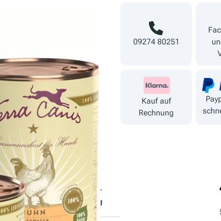
Fac
09274 80251
un
Payp
Kauf auf
schne
Rechnung
tische
Fütterungs­
ndteile
empfehlung