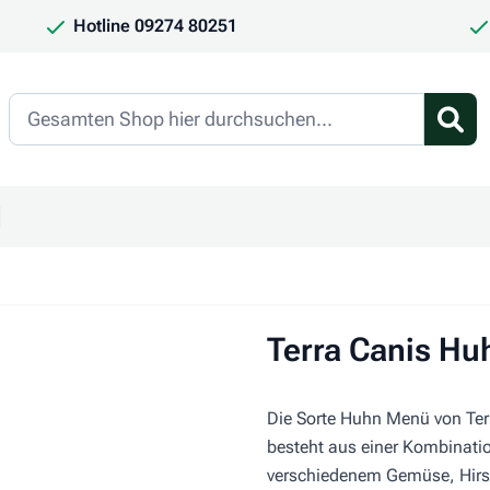
Hotline 09274 80251
Search
en
ür Kategorie Frauchen & Herrchen anzeigen
ntermenü für Kategorie Saison anzeigen
Terra Canis H
Die Sorte Huhn Menü von Terr
besteht aus einer Kombinati
verschiedenem Gemüse, Hirse