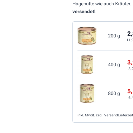
Hagebutte wie auch Kräuter.
versendet!
2,
200 g
11,
3,
400 g
8,
5,
800 g
6,
inkl. MwSt.
zzgl. Versand
Lieferzei