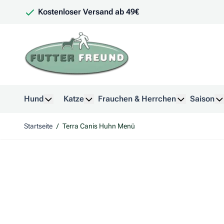
Zum Inhalt springen
Kostenloser Versand ab 49€
Hund
Katze
Frauchen & Herrchen
Saison
Untermenü für Kategorie Hund anzeigen
Untermenü für Kategorie Katze anzeig
Untermenü f
U
Startseite
/
Terra Canis Huhn Menü