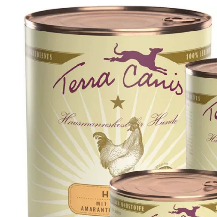
Analy
Produkt­details
Zusammen­setzung
Besta