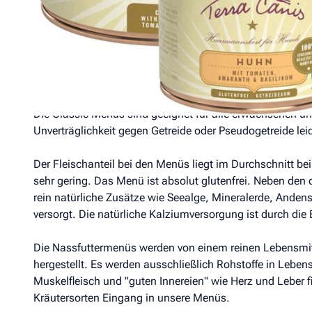
Terra Canis Huhn Menü - Huhn mit Amaranth, Tomaten
Alleinfuttermittel für Hunde
Hinweis: Terra Canis optimiert derzeit die Futterrezept
Die Classic Menüs sind geeignet für alle erwachsenen un
Unverträglichkeit gegen Getreide oder Pseudogetreide leid
Der Fleischanteil bei den Menüs liegt im Durchschnitt b
sehr gering. Das Menü ist absolut glutenfrei. Neben de
rein natürliche Zusätze wie Seealge, Mineralerde, Andens
versorgt. Die natürliche Kalziumversorgung ist durch die
Die Nassfuttermenüs werden von einem reinen Lebensmitt
hergestellt. Es werden ausschließlich Rohstoffe in Leben
Muskelfleisch und "guten Innereien" wie Herz und Leber
Kräutersorten Eingang in unsere Menüs.