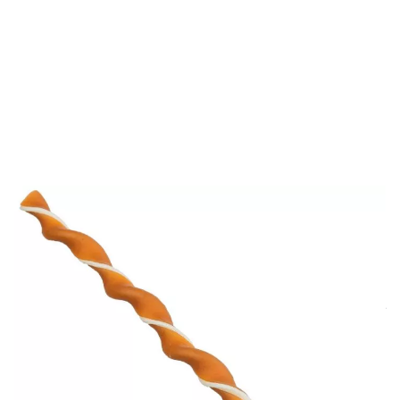
Die Twisters mit Huhn von Trixie sind glutenfrei und ein
idealer Leckerbissen für zwischendurch.
Derzeit nicht lieferbar
1,19 €
29,75 €/kg