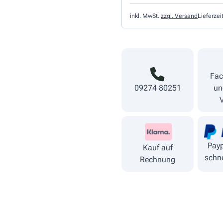
inkl. MwSt.
zzgl. Versand
Lieferzei
Fac
09274 80251
un
Payp
Kauf auf
schne
Rechnung