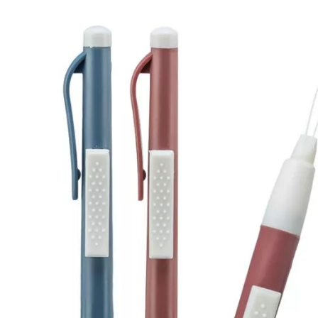
Produkt­details
Zeckenschlinge
Die Zeckenschlinge ist speziell zum restlosen Entfernen 
einfachen und sicheren Weg, Zecken von Ihrem Haustier 
Einklemmen der Haut ist ausgeschlossen.
Das Abwürgen der Zecke mit der Schlinge verhindert, dass
Krankheitserreger auf den Wirt überträgt. Ein Steckenbl
Wahrscheinlichkeit einer Entzündung hierdurch verringert
Verhindert die Übertragung gefährlicher Erreger
Kein Einsatz von Giften oder Insektiziden