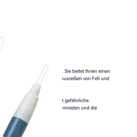
von Zecken entwickelt worden. Sie bietet Ihnen einen
schonend zu entfernen. Das Ausreißen von Fell und
 sie sich „erbricht" und somit gefährliche
eiben des Zeckenkopfes wird vermieden und die
.