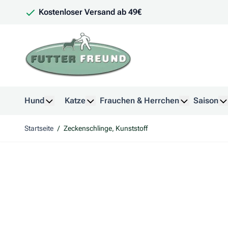
Zum Inhalt springen
Kostenloser Versand ab 49€
Hund
Katze
Frauchen & Herrchen
Saison
Untermenü für Kategorie Hund anzeigen
Untermenü für Kategorie Katze anzeig
Untermenü f
U
Startseite
/
Zeckenschlinge, Kunststoff