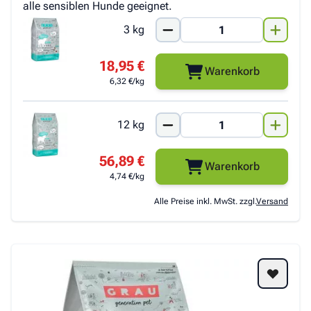
alle sensiblen Hunde geeignet.
3 kg
18,95 €
Warenkorb
6,32 €/kg
12 kg
56,89 €
Warenkorb
4,74 €/kg
Alle Preise inkl. MwSt. zzgl.
Versand