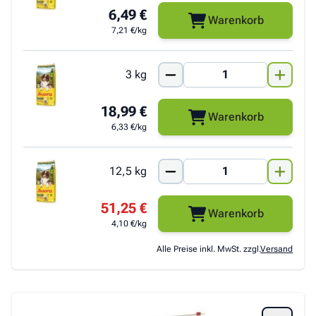
6,49 €
Warenkorb
7,21 €/kg
3 kg
18,99 €
Warenkorb
6,33 €/kg
12,5 kg
51,25 €
Warenkorb
4,10 €/kg
Alle Preise inkl. MwSt. zzgl.
Versand