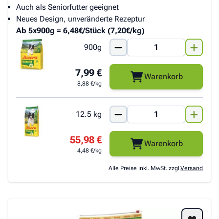
Auch als Seniorfutter geeignet
Neues Design, unveränderte Rezeptur
Ab 5x900g = 6,48€/Stück (7,20€/kg)
900g
7,99 €
Warenkorb
8,88 €/kg
12.5 kg
55,98 €
Warenkorb
4,48 €/kg
Alle Preise inkl. MwSt. zzgl.
Versand