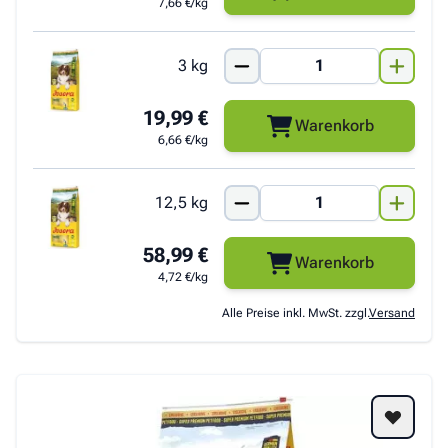
7,66 €/kg
3 kg
19,99 €
Warenkorb
6,66 €/kg
12,5 kg
58,99 €
Warenkorb
4,72 €/kg
Alle Preise inkl. MwSt. zzgl.
Versand