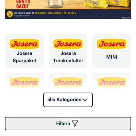
Josera
Josera
MINI
Sparpaket
Trockenfutter
Josera
Exclusive
HELP
Snacks
alle Kategorien
Filtern