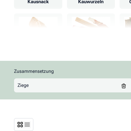
Kausnack
Kauwurzeln
Kauschuhe
Kaurollen
Rind
Schaf
Zusammensetzung
Zur Produktliste springen
Ziege
Zahnpflege