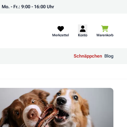
Mo. - Fr.: 9:00 - 16:00 Uhr
Warenkorb
Merkzettel
Konto
Warenkorb
Schnäppchen
Blog