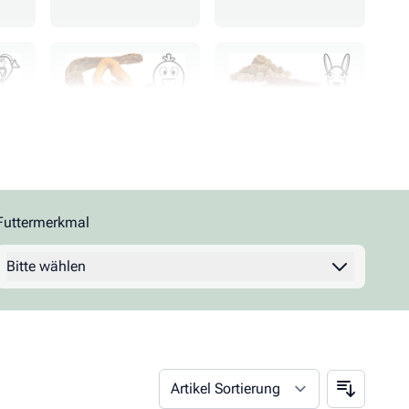
Geflügel
Känguru
Wild
Ziege
Futtermerkmal
Filter
Bitte wählen