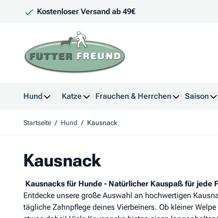
Zum Inhalt springen
Kostenloser Versand ab 49€
Hund
Katze
Frauchen & Herrchen
Saison
Untermenü für Kategorie Hund anzeigen
Untermenü für Kategorie Katze anzeig
Untermenü f
U
Startseite
/
Hund
/
Kausnack
Kausnack
Kausnacks für Hunde - Natürlicher Kauspaß für jede F
Entdecke unsere große Auswahl an hochwertigen Kausnack
tägliche Zahnpflege deines Vierbeiners. Ob kleiner Welpe 