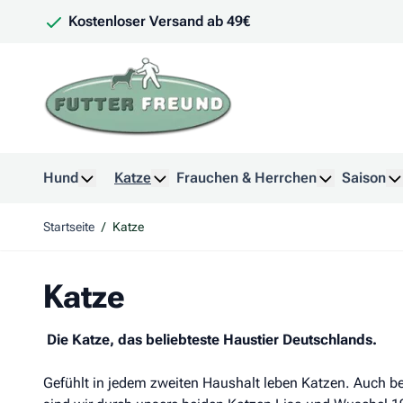
Zum Inhalt springen
Kostenloser Versand ab 49€
Hund
Katze
Frauchen & Herrchen
Saison
Untermenü für Kategorie Hund anzeigen
Untermenü für Kategorie Katze anzeig
Untermenü f
U
Startseite
/
Katze
Katze
Die Katze, das beliebteste Haustier Deutschlands.
Gefühlt in jedem zweiten Haushalt leben Katzen. Auch b