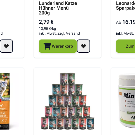
Lunderland Katze
Leonard
Hühner Menü
Sparpake
200g
2,79 €
16,19
Ab
13,95 €/kg
nd
inkl. MwSt. zzgl.
Versand
inkl. MwSt.
Warenkorb
Zum 