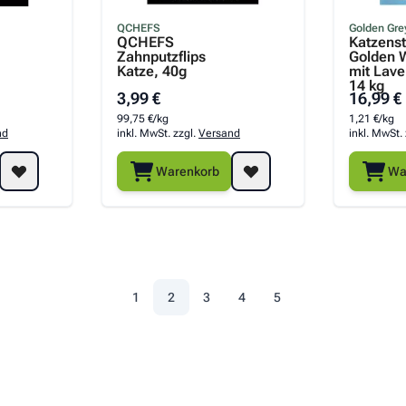
QCHEFS
Golden Gre
QCHEFS
Katzens
Zahnputzflips
Golden 
Katze, 40g
mit Lave
14 kg
3,99 €
16,99 €
99,75 €/kg
1,21 €/kg
nd
inkl. MwSt. zzgl.
Versand
inkl. MwSt.
Warenkorb
Wa
1
2
3
4
5
Seite
Sie lesen gerade die Seite
Seite
Seite
Seite