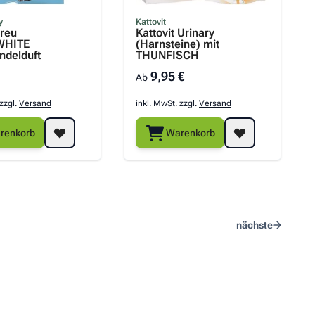
y
Kattovit
treu
Kattovit Urinary
WHITE
(Harnsteine) mit
ndelduft
THUNFISCH
9,95 €
Ab
 zzgl.
Versand
inkl. MwSt. zzgl.
Versand
renkorb
Warenkorb
nächste